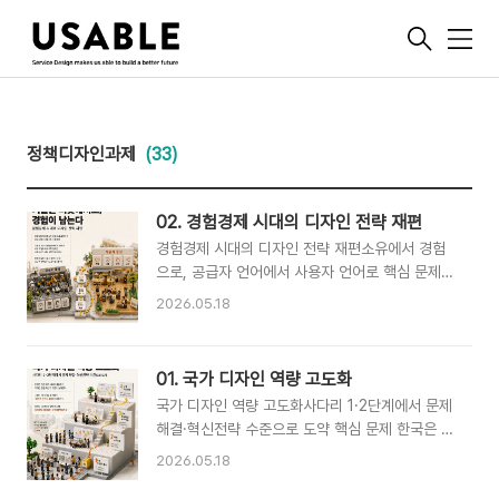
메
뉴
정책디자인과제
(33)
02. 경험경제 시대의 디자인 전략 재편
경험경제 시대의 디자인 전략 재편소유에서 경험
으로, 공급자 언어에서 사용자 언어로 핵심 문제
경쟁력의 무게중심은 공장에서 시장으로, 공급자
2026.05.18
에서 사용자로 이동했다. 기술 진보는 차별성을 없
앴고, 차별화의 마지막 남은 영역은 경험의 질감이
됐다. 그런데 여전히 많은 기업과 정책이 공급의
01. 국가 디자인 역량 고도화
언어로 사고한다. 효율화, 표준화, 자동화, 최적화.
국가 디자인 역량 고도화사다리 1·2단계에서 문제
사용자는 마지막 검증 단계에서나 등장한다. 가장
해결·혁신전략 수준으로 도약 핵심 문제 한국은 세
중요한 자원을 가장 늦게 만나는 구조, 이것이 한
계 어느 나라보다 많은 디자이너를 배출하고, 디자
국 산업 전략의 근본적 역설이다.* 이 블로그의 내
2026.05.18
인 진흥 예산을 꾸준히 늘려왔다. 그런데 왜 디자
용은 필자의 개인적 관점/제안이며, 한국디자인진