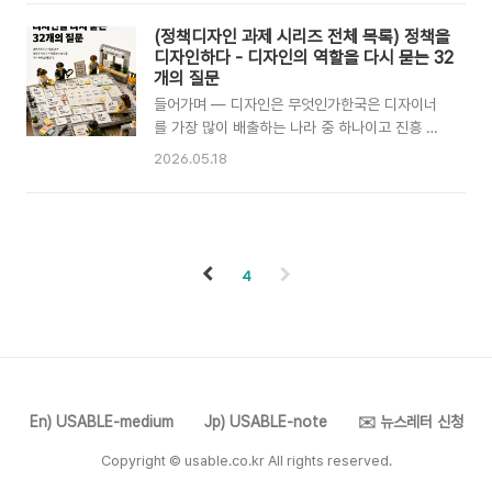
인은 여전히 '예쁘게 만드는 것'으로 남아 있는가?
흥원을 포함한 어떠한 기관의 입장도 대변하지 않
* 이 블로그의 내용은 필자의 개인적 관점/제안이
습니다.1. 현황과 문제점경험경제의 도래 — 1999
(정책디자인 과제 시리즈 전체 목록) 정책을
며, 한국디자인진흥원을 포함한 어떠한 기관의 입
년의 예언이 현실이 된 시대1999년 조지프 파인
디자인하다 - 디자인의 역할을 다시 묻는 32
장도 대변하지 않습니다.1. 현황과 문제점디자인
과 제임스 길모어(Joseph Pi..
개의 질문
사다리로 본 한국의 위치2001년 덴마크디자인센
들어가며 — 디자인은 무엇인가한국은 디자이너
터(DDC)가 개발한 '디자인 사다리(Design
를 가장 많이 배출하는 나라 중 하나이고 진흥 예
Ladder)'는 조직이 디자인을 어떻게 활용하는지
산도 꾸준히 늘려왔지만, 디자인 정책은 괄목할 성
2026.05.18
를 4단계로 구분하는 모델이다.1단계: 디자인을
과를 내고 있다고 보기 어렵다. 디자인은 아직 '예
사용하지 않는 단계. 의사결정에 디자인이 개입하
쁘게 만드는 일'로 인식되고, 기업의 디자인 활용
지 않는다.2단계: 스타일링으로서의 디자인. 제품
률은 10년 가까이 30퍼센트대 후반에서 늘지 않
이나 서비스가 완성된 후 외형을 다듬..
고 있다는 점이 이를 뒷받침한다. 그사이 세계 주
요국 정부는 공공부문의 디자인 역할을 정책과 서
4
비스를 설계하는 일로 재정의하고 있다. 영국은 공
공디자인을 정책 의도를 달성하며 실행 리스크를
줄이는 과정으로 규정했고, 미국은 2025년 백악
관에 최고디자인책임자를 두었다. 디자인을 무엇
으로 보느냐가, 디자인의 역할과 지위를 결정한다.
이 시리즈에 묶은 32개의 과제는 각각 독립된 주
En) USABLE-medium
Jp) USABLE-note
✉️ 뉴스레터 신청
제를 다루고 있지만, 하나의 질문으로 수렴한다...
Copyright © usable.co.kr All rights reserved.