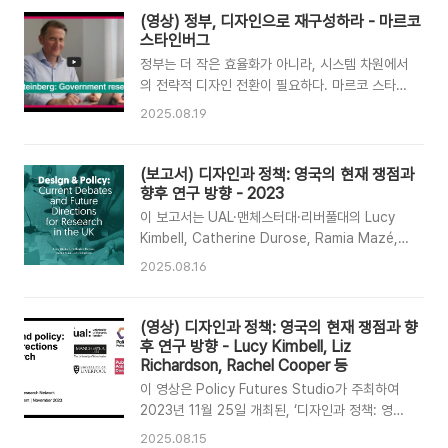
across the ..
트를 수행하며, 사용자 중심 디자인과 혁신을 통해
(영상) 정부, 디자인으로 재구성하라 - 마르코
정책 형성과정의 변화를 주도해왔다. 최근에는 메
스타인버그
타버스, AI, 예술 등 새로운 접근까지 실험하고 있
정부는 더 작은 효율화가 아니라, 시스템 차원에서
으며, 이번 세션은 그러한 시도들을 공유한 자리이
의 전략적 디자인 전환이 필요하다. 마르코 스타인
다.제공 : Policy Profession UK. 2024. 8.
버그는 디자인을 건축·재료 연구에서 시작해, 뇌졸
2025.08.19
15. 원본 영상 출처 :
중 치료체계 재설계 프로젝트를 거치며 복잡한 사
https://www.youtube.com/watch?
회·의료 문제를 ‘시스템 디자인’의 관점에서 다루
v=P1DP2eD8gBk 번역 : 챗GPT (요약, 생략된
게 되었다. 그는 정부와 제도들이 여전히 18~20
(보고서) 디자인과 정책: 영국의 현재 쟁점과
부분이 있을 수 있습니다. 원본을 확인해주세요.)
세기적 운영 논리에 머물러 21세기의 복잡한 문제
향후 연구 방향 - 2023
산잔 사버왈..
(보건, 지속가능성, 전환 등)를 다루는 데 한계가
이 보고서는 UAL·맨체스터대·리버풀대의 Lucy
있음을 지적한다. 뇌졸중 사례처럼, 단순히 효율을
Kimbell, Catherine Durose, Ramia Mazé,
높이는 접근은 한계가 크며, 데이터·환경·제도·행
Liz Richardson이 영국의 정책디자인 동향과 전
2025.08.16
태가 맞물린 시스템 차원의 문제를 재구성해야 진
망을 제시한 보고서이다. 정책과 관련된 디자인(서
정한 성과를 낼 수 있다고 강조한다. 정부는 도구
비스디자인 포함)의 접점을 네 가지 축(범위·유형·
(toolkit) 배포나 부분 최적화가 아니라, 창의성을
고유성·임팩트)과 세 관계(도구, 즉흥·적응의 실천,
(영상) 디자인과 정책: 영국의 현재 쟁점과 향
억누르는 환경을 재디자인하고 조직 자체를 새롭
재생성·재구성)로 정리하고, 정부·학계·컨설팅이
후 연구 방향 - Lucy Kimbell, Liz
게 설계해 더 나은 결과를 ..
공동연구·혼합방법 평가·조직 임베딩으로 파일럿
Richardson, Rachel Cooper 등
을 일상업무로 전환하자고 권고한다. 정책커뮤니
이 영상은 Policy Futures Studio가 주최하여
티와 서비스디자인 커뮤니티를 연결하는 참조점을
2023년 11월 25일 개최된, ‘디자인과 정책: 영국
제공한다는 점에서 주목할만하다.디자인과 정책:
의 현재 쟁점과 향후 연구 방향’ 보고서를 소개하
2025.08.15