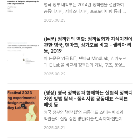
p111.xml 번역 : 챗GPT (요약, 생략된 부분이 있
영국 정부 내각부는 2014년 정책랩을 설립하여
을 수 있습니다. 원본을 확인해주세요.) 2019년 4
공동디자인, 서비스디자인, 프로토타이핑 등의 방
월 11일 게재 승인 / 2019년 8월 26일 온라인 최
법론을 정책결정 과정에 도입하고 있다. 본 연구는
2025.08.23
초 게재본 논문은 Creative C..
고위 공무원 15명을 인터뷰하여 디자인이 새로운
통찰과 협업을 가능하게 하지만, 동시에 위계적이
고 텍스트 중심적인 화이트홀 문화와 충돌함을 보
(논문) 정책랩의 역할: 정책실험과 지식이전에
여준다. 디자인은 정책 아이디어를 풍부하게 하지
관한 영국, 덴마크, 싱가포르 비교 - 셀리아 리
만, 민주적 책임성과 정치적 역학 속에서 단순한
등, 2019
방법론이 아니라 제도적·문화적 변화를 요구하는
이 논문은 영국 BIT, 덴마크 MindLab, 싱가포르
도전으로 작동한다. 이 논문은 2016년 국제 디자
THE Lab을 비교해 정책랩의 기원, 구조, 운영방
인리서치학회(DRS) 학술대회에서 발표된 논문으
식, 정책 실험 방법을 분석했다. 세 랩 모두 시민
2025.08.22
로, 폴리시랩 설립 초기 활동을 다루고 있기에 디
중심의 정책혁신을 추구했지만, 각국의 정치·행정
자인이 정책결정 과정에 도입될 때 나타나는 충돌
맥락에 따라 ‘넛지’, 공동창출, 디자인씽킹 등 강조
과 변화의 양상을 이해하는 데 중요한 참고자료라
점이 달랐다. 신뢰, 전문성, 파트너십, 제도적 협력
(영상) 영국 정책랩과 함께하는 실험적 정책디
할 수 있다. 영국 정부의 정책결정에 디자인을..
과 같은 요인들이 지식이전의 성패를 좌우한다는
자인 방법 탐색 - 폴리시랩 공동대표 스티븐
점을 밝혀냈다. 단, 디자인 기반 정책랩 연구가 아
베넷 등
니라 행정·정책학 연구자들이 본 정책랩 비교임에
영국 정부의 '정책랩'의 공동대표 스티븐 베넷과
감안하고 볼 것.정책랩의 역할: 정책실험과 지식이
직원들이 실험 중인 방법(예술·민족지학·집단지성·
전에 관한 영국, 덴마크, 싱가포르 비교The Role
플레이어블 시스템 등)을 소개하고 추진시 직면하
2025.08.21
of Policy Labs in Policy Experiment and
는 기회와 도전에 대해 의견을 나눈다.Policy
Knowledge Transfer: A Comparison
Lab은 2014년 설립 이후 200개 이상의 프로젝