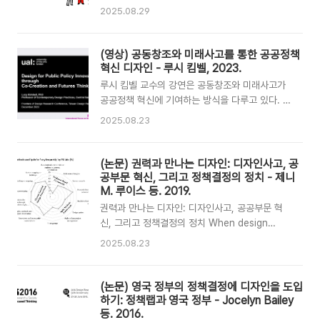
장과 불확실성을 어떻게 디자인 퓨처스를 통해 탐
고 있다. 시대 전환의 핵심은 제품→서비스, 소유
2025.08.29
색했는지를 보여줍니다. 발표자는 Jillian
→경험, 기술중심→사람중심이다. 이에 따라 디자
Munro(스코틀랜드 정부, 아동 돌봄 정책팀)와
인의 역할은 서비스·경험·정책의 영역으로 확장되
Fion(디자인 퓨처스 스튜디오 and then 파트너)
어야 한다. 해법은 ‘정책결정 초기’에 서비스디자
(영상) 공동창조와 미래사고를 통한 공공정책
입니다. 주요 내용은 다음과 같습니다.아동 돌봄
인을 투입해 공감 기반 조사–문제 재정의–반복 실
혁신 디자인 - 루시 킴벨, 2023.
체계의 복잡성: ..
험–이해관계자 합의를 통해 정책을 혁신하는 추진
루시 킴벨 교수의 강연은 공동창조와 미래사고가
체계 및 프로세스 구축이다. 국제적으로도 정부 내
공공정책 혁신에 기여하는 방식을 다루고 있다. 영
정책랩·혁신조직에 디자인역량을 내재화하고 디자
국과 유럽 사례를 통해 디자인은 서비스 개선을 넘
2025.08.23
이너가 혁신업무를 주도하는 운영모델이 나타나고
어 정책결정 과정 전반에 개입하는 도구가 될 수
있다. 우리도 디자이너 중심의 정책·서비스 혁신
있다. 특히 공동창조와 체험적 미래는 정책의 불확
체계를 정착시키고, 리빙랩 운영과 규정·조례 정비
실성과 복잡성을 다루는 효과적 접근이다. 디자인
(논문) 권력과 만나는 디자인: 디자인사고, 공
등 제도적 장치를 통해 수요자 중심 혁신의 기반을
은 정책혁신의 새로운 프런티어로 자리잡고 있으
공부문 혁신, 그리고 정책결정의 정치 - 제니
만들어가야 할 것이다.공공서비스디자인의 이해
며, 이에 따라 정부와 디자이너 모두에게 새로운
M. 루이스 등. 2019.
지..
역량이 요구된다. 공동창조와 미래사고를 통한 공
권력과 만나는 디자인: 디자인사고, 공공부문 혁
공정책 혁신 디자인 Design for Public Policy
신, 그리고 정책결정의 정치 When design
Innovation through Co-Creation and
meets power정책과 정치, 제48권 제1호,
2025.08.23
Futures Thinking타이완디자인연구소 2023년
111~130쪽Policy Press 2020Print ISSN
12월 2일 2023 디자인 리서치 신프런티어 국제
0305-5736 / Online ISSN 1470-
포럼연사: 루시 킴벨 교수, 런던예술대학교 센트럴
8442https://doi.org/10.1332/030557319X155
(논문) 영국 정부의 정책결정에 디자인을 도입
세..
원문 출처 :
하기: 정책랩과 영국 정부 - Jocelyn Bailey
https://bristoluniversitypressdigital.com/view/j
등. 2016.