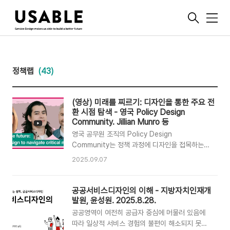
메
뉴
정책랩
(43)
(영상) 미래를 찌르기: 디자인을 통한 주요 전
환 시점 탐색 - 영국 Policy Design
Community. Jillian Munro 등
영국 공무원 조직의 Policy Design
Community는 정책 과정에 디자인을 접목하는
다양한 시도를 공유해왔습니다. 「미래를 찌르기:
2025.09.07
디자인을 통한 주요 전환 시점 탐색」은 2025년 4
월 29일 진행된 정책디자인 커뮤니티 스피커 시리
즈의 일환으로, 스코틀랜드 정부와 디자인 스튜디
공공서비스디자인의 이해 - 지방자치인재개
오 and then이 협력한 사례를 다룹니다. 스코틀
발원, 윤성원. 2025.8.28.
랜드 정부가 학교 연령 아동 돌봄(school age
공공영역이 여전히 공급자 중심에 머물러 있음에
childcare) 정책을 추진하면서 겪은 전환기의 긴
따라 일상적 서비스 경험의 불편이 해소되지 못하