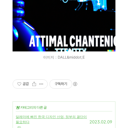
이미지 : DALL&middot;E
공감
구독하기
'
AI
' 카테고리의 다른 글
딜레마에 빠진 한국 디자인 산업, 정부의 결단이
2023.02.09
필요하다
(0)