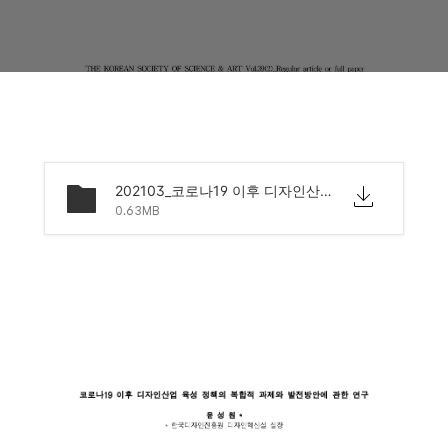
202103_코로나19 이후 디자인산업 육성 정책의 복합적 과제와 발전방안에 관한 연구_한국과학예술융합학회지_한국디자인진흥원 윤성원.pdf
0.63MB