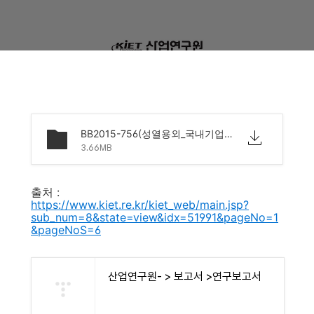
BB2015-756(성열용외_국내기업의서비스디자인활용현황과정책과제).pdf
3.66MB
출처 :
https://www.kiet.re.kr/kiet_web/main.jsp?
sub_num=8&state=view&idx=51991&pageNo=1
&pageNoS=6
산업연구원- > 보고서 >연구보고서