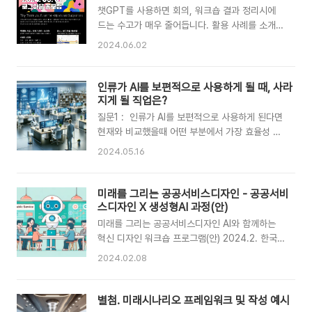
주의자야’라고 말한 건 기억해도, 그걸 말할 때 네
챗GPT를 사용하면 회의, 워크숍 결과 정리시에
가 웃었는지 울었는지는 몰라.”“같지만 다르게 기
드는 수고가 매우 줄어듭니다. 활용 사례를 소개합
억한다?”“맞아. 나는 말의 껍질을, 너는 속을.”“기
니다. 2024년 6월 1일 워크숍 결과를 챗GPT로
2024.06.02
억을 반씩 나누는 거네.”“그게 오늘 우리가 한 일
정리했습니다. 저는 위 이미지를 업로드하고 질문
이야. 그리고 네가 나를 믿어도 되는 첫 날이기도
만 했고, 아래 내용 중 제가 첨삭한 부분은 전혀 없
해. ‘기억에 관해서라면’ 말이야.”“기억은 가끔 틀
습니다. 챗GPT는 워크숍 진행 과정에 대한 설명
인류가 AI를 보편적으로 사용하게 될 때, 사라
리는 게 좋은지도 몰라. 중요한 건, 기억하..
없이도 포스트잇 이미지만으로 텍스트를 인식하고
지게 될 직업은?
유사 이슈를 분류하고 해석하여 참가자들의 주요
질문1 : 인류가 AI를 보편적으로 사용하게 된다면
의견과 인사이트를 정리했습니다. 이 워크숍은 서
현재와 비교했을때 어떤 부분에서 가장 효율성 및
비스디자인드링크 운영자 손민정, 정영국, 전연주
품질이 향상될 수 있을까? 1. 의사소통 효율성
2024.05.16
등이 참석한 자리였고 참가자들은 세일보트 회고
GPT-4.0의 언어 이해 및 생성 능력 향상으로 인
기법*을 활용해서 각자의 의견을 '해', '바람', '닻',
해, 사람과 AI 간의 의사소통이 더욱 자연스러워집
'암초' 항목으로 나누어 포스트잇에 작성하고 공유
니다. 복잡한 문의나 요청에도 더 정확하고 관련
미래를 그리는 공공서비스디자인 - 공공서비
하는 시간을 가졌습니다. 더보기* 세일보트 회고
성 높은 답변을 제공할 수 있어, 비즈니스, 교
스디자인 X 생성형AI 과정(안)
기법 세일보트 회고 ..
육, 고객 서비스 등 다양한 분야에서 의사소통 효
미래를 그리는 공공서비스디자인 AI와 함께하는
율성이 극대화될 것입니다.2. 데이터 분석 및 의사
혁신 디자인 워크숍 프로그램(안) 2024.2. 한국
결정 GPT-4.0의 강화된 추론 능력과 다중 모
디자인진흥원 서비스디자인실 I 추진 배경 ㅇ 공공
2024.02.08
달 입력 기능을 통해, 텍스트뿐만 아니라 이미
서비스와 정책에 있어 현대적 도전 과제에 대응하
지, 도표 등의 다양한 데이터를 분석할 수 있습니
기 위한 새로운 접근 방식의 필요성 인식 ㅇ 기술
다. 이를 통해 더 정확한 데이터 분석과 인사이
발전, 특히 생성형 AI의 등장이 공공서비스디자인
별첨. 미래시나리오 프레임워크 및 작성 예시
트 도출이 가능해져, 기업의 의사결정 과정이 크
에 새로운 기회를 제공 ㅇ 사용자 중심의 서비스