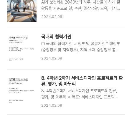
AI가 보편화된 2040년의 하루, 사람들이 하게 될
게 개선될 것입니다. 3. 자동화 ..
개발을 통한 공공 만족도 향상과 효율적 서비스 제
활동을 기준으로 일, 수면, 일상생활, 교육, 레저·
공의 중요성 증가 I 필요성 ㅇ 공공 부문의 디지털
엔터테인먼트, 식사, 건강·의료, 교통·이동, 인터넷
2024.02.08
변환 가속화와 혁신적 서비스 개발을 위한 지식 및
·미디어사용, 사회활동, 집안일·청소, 쇼핑·소비,
기술 습득 필요 ㅇ 공무원들의 창의적 문제 해결
문화예술 향유, 반려동물, 휴식, 가상 세계 활동,
능력 및 협업 능력 강화 ㅇ 지역사회의 구체적 문
현실과 가상 융합, 개인화 산업, 창의 산업 등 21
국내외 협력기관
제에 대응하는 맞춤형 정책과 서비스 개발의 필요
개의 주제별 각 30개의 과제명(총 630개)과 시나
성 증대 I 목적 ㅇ 공무원들에게 공공서비스디자인
□ 국내외 협력기관 ㅇ 정부 및 공공기관 * 행정부
리오를 작성함. * 참고 : 2040년 AI가 바꾼 세상
과 생성형 AI 기술을 이해하고..
(중앙정부 및 지역정부), 지역 소재 중앙정부 공공
미래 시나리오 예시 100세 기념 신체 재건 여행
기관, 공사, 공단, 출연 및 출자기관 * 지방공공기
시나리오 - 이무영 씨의 건강한 휴가 '100세를 맞
2024.02.08
관통합공시 클린아이
이한 이무영 씨는 ‘100세 기념 신체 재건 여행’ 부
https://www.cleaneye.go.kr 참고, 기관 발굴
부여행 패키지를 신청하였다. 바쁜 업무 와중에 어
ㅇ 국내 전문기관 기관 대표 웹사이트 한국디자인
렵게 낸 장기 휴가라서 기대가 크다. 작년에 오랜
8. 4학년 2학기 서비스디자인 프로젝트의 환
진흥원 윤상흠 원장 https://www.kidp.or.kr 한
검토 끝에 건강관리 에어크루즈(비행선..
류, 평가, 및 마무리
국서비스디자인학회 허정윤 회장(국민대학교 교
8. 4학년 2학기 서비스디자인 프로젝트의 환류,
수) http://www.servicedesigncouncil.kr 한
평가, 및 마무리 ㅇ 목표: 서비스디자인 프로젝트
국헬스케어디자인학회 김세철 회장(명지병원 의료
의 완성도 향상, 효과적인 발표 및 평가 능력 강화
원장) http://www.kshd.org (사)더나은도시디
2024.02.08
ㅇ 내용: 이 학기는 학생들이 프로젝트를 최종적으
자인포럼 이석현 회장(중앙대학교 교수)
로 마무리하고, 그 결과를 효과적으로 발표하며,
https://puda.co.kr 공공기관 공공디자인협의
평가받는 과정을 다룹니다. 학생들은 최종 프로젝
회 유오식 회장(동장구청 공공디자인팀장)
트의 개선, 발표 연습, 최종 성과 발표회 준비에 집
https:/..