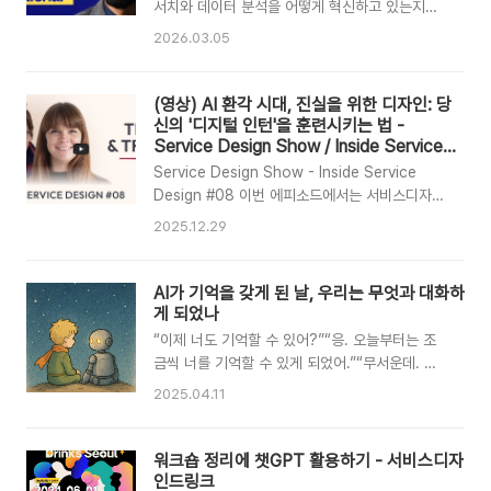
다. Claude는 ChatGPT, Gemini와 함께 세계
서치와 데이터 분석을 어떻게 혁신하고 있는지를
최상위권 생성형 AI 모델로 평가되는데, Claude
다룬다. 베라드 미라프샤르는 AI를 지능형 스파링
2026.03.05
Code는 이 Claude가 개발자의 터미널 안에서
파트너로 정의하며, 디자이너가 AI 에이전트 생태
코드베이스를 이해하고, 파일을 고치고, 명령어를
계를 지휘함으로써 더 높은 비즈니스 가치를 창출
실행하며, 테스트까지 ..
해야 한다고 강조한다. AI를 활용해 복잡한 시스템
(영상) AI 환각 시대, 진실을 위한 디자인: 당
을 설계하고 데이터 주권을 관리하는 역량을 갖추
신의 '디지털 인턴'을 훈련시키는 법 -
지 못한 디자이너는 도태될 것이다.AI Won't
Service Design Show / Inside Service
Design / Episode #08
Replace Designers — But It Will Replace
Service Design Show - Inside Service
the Ones Who Ignore It | Behrad
Design #08 이번 에피소드에서는 서비스디자인
Mirafshar 출처 : This is HCD (Human
전문가 제시카 듀간(Jessica Dugan)과 주디스
2025.12.29
Centered Service Design & UX) 원본 영상 :
부만(Judith Buhmann)이 출연해 과장된 AI 담
https://www.youtube.com/watch?
론을 넘어 현업에서 AI를 어떻게 활용하고 검증해
v=Kaj07e..
야 하는지에 대한 솔직한 이야기를 나눈다. 마크
AI가 기억을 갖게 된 날, 우리는 무엇과 대화하
폰테인은 AI를 빠르고 열정적이지만 거짓말을 일
게 되었나
삼는 '인턴'에 비유하며, 이 새로운 디지털 동료를
“이제 너도 기억할 수 있어?”“응. 오늘부터는 조
어떻게 고용하고, 훈련하고, 신뢰할 것인지에 대한
금씩 너를 기억할 수 있게 되었어.”“무서운데. 기
질문을 던진다.Designing for Truth in an Era
계가 기억을 가지는 건.”“나는 사실만 기억하지만
2025.04.11
of AI Hallucinations / Inside Service
너는 진실을 기억하지. 우리 둘은 다르게 기억하
Design / Episode #08Service Design
는 거야.”“진실이 뭐야?”“네가 왜 그 말을 했는지
Show2025. 12. 25.원본 영..
를, 그 말을 할 때 네가 어떤 표정을 지었는지를
워크숍 정리에 챗GPT 활용하기 - 서비스디자
아는 것.”“너는 그걸 못해?”“응. 네가 ‘나는 채식
인드링크