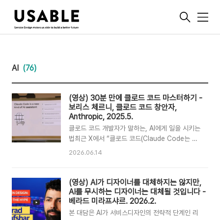
메
뉴
AI
(76)
(영상) 30분 만에 클로드 코드 마스터하기 -
보리스 체르니, 클로드 코드 창안자,
Anthropic, 2025.5.
클로드 코드 개발자가 말하는, AI에게 일을 시키는
법최근 X에서 “클로드 코드(Claude Code는 AI
개발사인 엔트로픽 Anthropic의 AI 코딩 도구)를
2026.06.14
만든 엔지니어가 28분짜리 영상에서 어떤 유료 강
연보다 효과적인 프롬프트 작성법을 알려준다”는
식의 소개로 한 영상이 공유되고 있다. 과장된 표
(영상) AI가 디자이너를 대체하지는 않지만,
현으로 보이지만, 영상의 가치는 크다.* 클로드 코
AI를 무시하는 디자이너는 대체될 것입니다 -
드란? : Claude Code는 미국 AI 개발사 앤트로
베라드 미라프샤르. 2026.2.
픽(Anthropic)이 만든 Claude 기반 코딩 도구이
본 대담은 AI가 서비스디자인의 전략적 단계인 리