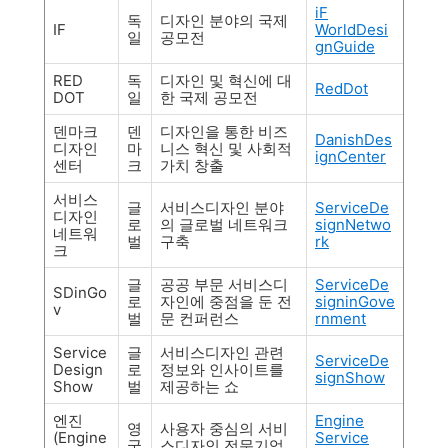
iF
독
디자인 분야의 국제
IF
WorldDesi
일
공모전
gnGuide
RED
독
디자인 및 혁신에 대
RedDot
DOT
일
한 국제 공모전
덴마크
덴
디자인을 통한 비즈
DanishDes
디자인
마
니스 혁신 및 사회적
ignCenter
센터
크
가치 창출
서비스
글
서비스디자인 분야
ServiceDe
디자인
로
의 글로벌 네트워크
signNetwo
네트워
벌
구축
rk
크
글
공공 부문 서비스디
ServiceDe
SDinGo
로
자인에 중점을 둔 전
signinGove
v
벌
문 컨퍼런스
rnment
Service
글
서비스디자인 관련
ServiceDe
Design
로
정보와 인사이트를
signShow
Show
벌
제공하는 쇼
엔진
Engine
영
사용자 중심의 서비
(Engine
Service
국
스디자인 전문기업