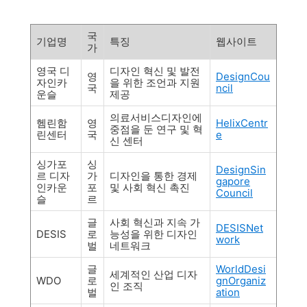
국
기업명
특징
웹사이트
가
영국 디
디자인 혁신 및 발전
영
DesignCou
자인카
을 위한 조언과 지원
국
ncil
운슬
제공
의료서비스디자인에
헴린함
영
HelixCentr
중점을 둔 연구 및 혁
린센터
국
e
신 센터
싱가포
싱
DesignSin
르 디자
가
디자인을 통한 경제
gapore
인카운
포
및 사회 혁신 촉진
Council
슬
르
글
사회 혁신과 지속 가
DESISNet
DESIS
로
능성을 위한 디자인
work
벌
네트워크
글
WorldDesi
세계적인 산업 디자
WDO
로
gnOrganiz
인 조직
벌
ation