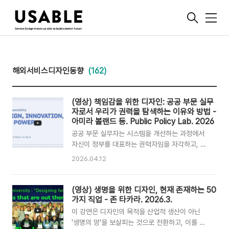
메
뉴
해외서비스디자인동향
(162)
(영상) 책임감을 위한 디자인: 공공 부문 실무
자로서 우리가 권력을 탐색하는 이유와 방법 -
아미라 볼랜드 등. Public Policy Lab. 2026
공공 부문 실무자는 시스템을 개선하는 과정에서
자신이 정부를 대표하는 권력자임을 자각하고, 시
민과의 관계에서 발생할 수 있는 불평등한 역학 관
2026.04.12
계를 세심하게 관리해야 한다. 과거의 관습적인 연
구 방식에서 벗어나 트라우마 정보를 바탕으로 한
돌봄 중심의 디자인을 실천해야 하며, 연구 데이터
(영상) 생명을 위한 디자인, 현재 존재하는 50
를 투명하게 공개하여 시민의 목소리가 왜곡 없이
가지 직업 - 존 타카라. 2026.3.
전달되도록 노력해야 한다. 신뢰는 지속적으로 관
이 강연은 디자인의 목적을 산업적 생산이 아닌
리해야 할 역동적인 과정이므로, 실무자는 기관의
'생명의 망'을 보살피는 것으로 전환하고, 이를 실