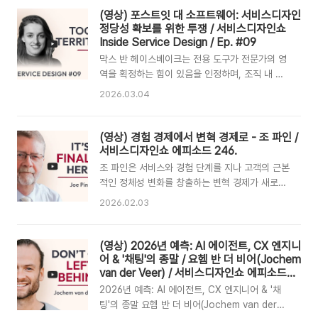
v=Kaj07e..
를 설득해야 한다. 정성 조사의 가치는 조직이 사
(영상) 포스트잇 대 소프트웨어: 서비스디자인
용자의 실제 삶과 연결되어 더 겸손하고 공감 어린
정당성 확보를 위한 투쟁 / 서비스디자인쇼
결정을 내리도록 행동의 변화를 이끌어내는 데 있
Inside Service Design / Ep. #09
다. 출처 : Dots by Ooloi Labs 원본 영상 :
막스 반 헤이스베이크는 전용 도구가 전문가의 영
https://youtu.be/iitDdGube4s?
역을 획정하는 힘이 있음을 인정하며, 조직 내 지
si=zt_ScJ3MKKER8F5s 번역 : 제미나이 (오
식 자산화를 위해 '여정 맵 라이브러리'와 같은 가
2026.03.04
역, 생략이 있을 수 있습니다. 원본을 봐주세요)게
시적 결과물을 구축할 것을 제안한다. 윌 샤플스는
시일 : 2026. 2. 20. 정성적 인사이트를 실시간
이해관계자의 핵심 관심사는 프로세스가 아닌 문
의사결정에 활용하는 전문가들의 목소리를 담은
제 해결에 있음을 강조하며, 복잡한 설계 과정을
(영상) 경험 경제에서 변혁 경제로 - 조 파인 /
한정 팟캐스..
비즈니스 언어로 치환하여 설득하는 실용주의적
서비스디자인쇼 에피소드 246.
관점을 제시한다. 이들은 서비스디자인이 조직 내
조 파인은 서비스와 경험 단계를 지나 고객의 근본
신뢰와 관계를 관리하는 '느린 농사'와 같은 장기
적인 정체성 변화를 창출하는 변혁 경제가 새로운
적 투자 과정임을 역설한다. 결론적으로 서비스디
경제적 가치의 정점임을 설명합니다. 변혁은 고객
2026.02.03
자인의 정당성은 디자이너가 스스로 가치를 증명
이 지향하는 최선의 모습이 되도록 돕는 인간의 번
할 수 있는 '살아있는 자산'을 얼마나 정교하게 설
영을 추구하는 과정입니다. 기업은 고객의 변화를
계하느냐에 달려 있다. Sticky Notes vs.
체계적으로 안내하는 가이드 역할을 수행해야 합
(영상) 2026년 예측: AI 에이전트, CX 엔지니
Software and The Fight for Our
니다. 이러한 비즈니스 모델에서는 고객이 실제로
어 & '채팅'의 종말 / 요헴 반 더 비어(Jochem
Legitimacy Inside ..
달성한 성과와 결과에 비용을 청구함으로써 경제
van der Veer) / 서비스디자인쇼 에피소드
#245
적 가치를 극대화하게 됩니다.경험 경제에서 변혁
2026년 예측: AI 에이전트, CX 엔지니어 & '채
경제로조 파인 / 에피소드 246. 서비스디자인쇼.
팅'의 종말 요헴 반 더 비어(Jochem van der
2026년 2월 3일.원본 영상 :