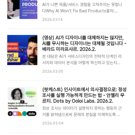
과를 측정하는 방법을 설명한다. 좋은 정책만으로
AI가 나쁜 제품/서비스 경험을 고쳐주지는 못합니
는 충분하지 않으며, 시민이 실제로 체감하는 실행
다Why AI Won’t Fix Bad Products출처:
경험까지 디자인해야 정부가 제대로 작동한다.국
DesignOps MENA (2026. 3. 8.)발표자:
2026.03.14
민에 의한, 국민을 위한, 국민과 함께하는 정부 –
Henrietta Ward (Jisr 콘텐츠 디자인 매니저)원
정부를 위한 디자인By the People, For the
본 영상 : https://youtu.be/a7RHOXI32bM?
People, With the People – Design for
si=FU9FvO6t2qHM3WIf 번역 : 제미나이 (오
(영상) AI가 디자이너를 대체하지는 않지만,
Government 아미라 볼랜드 Amira Boland..
역, 생략이 있을 수 있습니다. 원본을 봐주세요)헤
AI를 무시하는 디자이너는 대체될 것입니다 -
리에타 워드 (Henrietta Ward)Jisr (사우디
베라드 미라프샤르. 2026.2.
B2B SaaS) 콘텐츠 디자인 매니저중동 지역 확장
본 대담은 AI가 서비스디자인의 전략적 단계인 리
가능한 콘텐츠 시스템 및 전략적 가이드라인 구축
서치와 데이터 분석을 어떻게 혁신하고 있는지를
총괄.[주요 경력]talabat (푸드 딜리버리): 시니어
다룬다. 베라드 미라프샤르는 AI를 지능형 스파링
2026.03.05
콘텐츠 디자이너 (정보 구조 및 UX 라이팅 최적
파트너로 정의하며, 디자이너가 AI 에이전트 생태
화)Huspy (프롭테크): 시니어 콘텐츠..
계를 지휘함으로써 더 높은 비즈니스 가치를 창출
해야 한다고 강조한다. AI를 활용해 복잡한 시스템
(팟케스트) 인사이트에서 의사결정으로: 정성
을 설계하고 데이터 주권을 관리하는 역량을 갖추
조사를 실행 가능하게 만드는 법 - 안젤리 무
지 못한 디자이너는 도태될 것이다.AI Won't
르티. Dots by Ooloi Labs. 2026.2.
Replace Designers — But It Will Replace
정성 조사는 데이터가 설명하지 못하는 행동의 근
the Ones Who Ignore It | Behrad
거를 밝혀냄으로써 문제의 본질을 이해하도록 돕
Mirafshar 출처 : This is HCD (Human
는 필수적 과정이다. 서비스디자이너는 관찰과 섀
2026.03.04
Centered Service Design & UX) 원본 영상 :
도잉을 통해 현장의 맥락을 파악하고, 이를 구체적
https://www.youtube.com/watch?
이고 매력적인 방식으로 시각화하여 의사결정권자