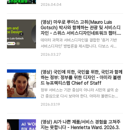
안위보다 주민의 안전과 권익을 우선시하는 위험
천할 50가지 구체적인 새로운 직업들을 제시합니
2026.04.04
을 감수할 용기가 필요하다. 진정한 혁신은 권력을
다. 존 타카라는 토양 복원, 도시 포장 제거
실질적으로 재분배하는 것이며, 어떤 상황에서도
(Depave), 유역 관리 등 생태계 회복 과정에서 복
시민에게 책임을 다하는 기관의 행동 양식을 재설
잡한 이해관계를 조율하는 디자이너의 역할이 핵
(영상) 마우로 루이스 고취(Mauro Luis
계하는 데 목적이 있다. PPL15: 책임감을 위한 디
심적임을 강조합니다. 특히 먹거리 시스템과 농촌
Gotsch) 박사와 함께하는 관광 및 서비스디
자인 (Designing for Accou..
활성화를 위해 전 세계 수많은 마을이 각각의 디자
자인 - 스위스 서비스디자인네트워크 챕터.
2026.3.
이너를 필요로 하게 될 것이며, 이는 단순한 거래
데이터 과학과 서비스디자인을 결합한 '증거 기반
를 넘어선 사회적·문화적 연결을 디자인하는 일입
서비스디자인' 방법론을 제시합니다. 다보스 사례
니다. 결국 미래의 디자인은 기술이 생명을 위해
를 통해 이해관계자 간의 복잡한 이해관계를 스위
2026.03.27
봉사하게 만드는 '윤리적 안목'을 갖추고, 지역의
스식 사전 조율로 해결하고, 개인정보를 보호하는
자산과 공동체의 활력을 결합하는 통합적인 치유
센서 데이터를 활용해 실질적인 방문객 흐름 예측
활동이 되어야 한다고 결론짓습니다. 생명을 위한
모델을 구축하는 과정을 보여줍니다. 서비스디자
(영상) 국민에 의한, 국민을 위한, 국민과 함께
디자인, 현재 존재하는 50가지 직업원본..
인은 단순한 아이디어 창출을 넘어, 데이터 인프라
하는 정부: 정부를 위한 디자인 - 아미라 볼랜
와 지역 공동체의 신뢰를 바탕으로 지속 가능한 관
드 뉴프랙티스랩 Chief of Staff
광 생태계를 만드는 구심점 역할을 해야 합니다.마
정부 서비스는 기관 중심이 아니라 시민의 삶의 순
우로 루이스 고취 (Dr. Mauro Luis Gotsch) 그
간 중심으로 다시 보아야 한다. 아미라 볼랜드는
라우뷘덴 응용과학대학교(FHGR) 교수 및 서비스
출산, 재난, 은퇴, 전역 같은 상황에서 시민이 여러
2026.03.19
디자인 전문가마우로 루이스 고취 박사는 장크트
제도와 기관을 넘나들며 겪는 혼란과 행정부담을
갈렌 대학교(University of St. Gallen, HSG)
사례로 제시한다. 이어 고객경험, 행동과학, 서비
에서 경영학 박사 학위를 취득했습니다. 데이터 과
스디자인, 시스템디자인을 결합해 공공서비스의
(영상) AI가 나쁜 제품/서비스 경험을 고쳐주
학적 통찰과 디..
전달 과정을 단순화하고, 신뢰를 높이며, 실제 성
지는 못합니다 - Henrietta Ward. 2026.3.