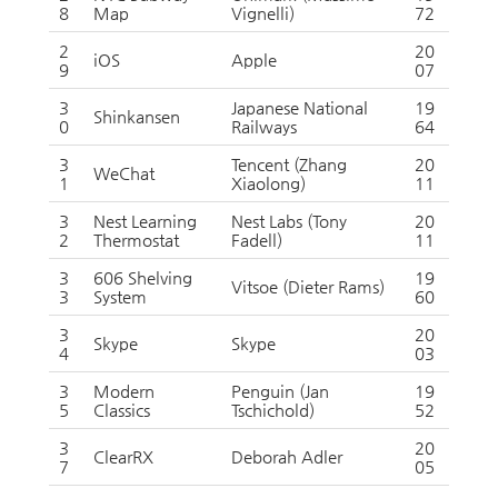
8
Map
Vignelli)
72
2
20
iOS
Apple
9
07
3
Japanese National
19
Shinkansen
0
Railways
64
3
Tencent (Zhang
20
WeChat
1
Xiaolong)
11
3
Nest Learning
Nest Labs (Tony
20
2
Thermostat
Fadell)
11
3
606 Shelving
19
Vitsoe (Dieter Rams)
3
System
60
3
20
Skype
Skype
4
03
3
Modern
Penguin (Jan
19
5
Classics
Tschichold)
52
3
20
ClearRX
Deborah Adler
7
05