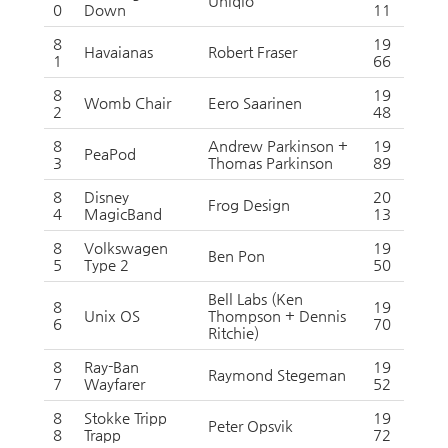
Uniqlo
0
Down
11
8
19
Havaianas
Robert Fraser
1
66
8
19
Womb Chair
Eero Saarinen
2
48
8
Andrew Parkinson +
19
PeaPod
3
Thomas Parkinson
89
8
Disney
20
Frog Design
4
MagicBand
13
8
Volkswagen
19
Ben Pon
5
Type 2
50
Bell Labs (Ken
8
19
Unix OS
Thompson + Dennis
6
70
Ritchie)
8
Ray-Ban
19
Raymond Stegeman
7
Wayfarer
52
8
Stokke Tripp
19
Peter Opsvik
8
Trapp
72