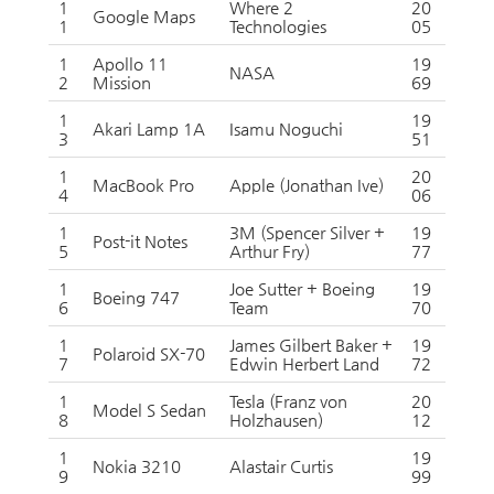
1
Where 2
20
Google Maps
1
Technologies
05
1
Apollo 11
19
NASA
2
Mission
69
1
19
Akari Lamp 1A
Isamu Noguchi
3
51
1
20
MacBook Pro
Apple (Jonathan Ive)
4
06
1
3M (Spencer Silver +
19
Post-it Notes
5
Arthur Fry)
77
1
Joe Sutter + Boeing
19
Boeing 747
6
Team
70
1
James Gilbert Baker +
19
Polaroid SX-70
7
Edwin Herbert Land
72
1
Tesla (Franz von
20
Model S Sedan
8
Holzhausen)
12
1
19
Nokia 3210
Alastair Curtis
9
99