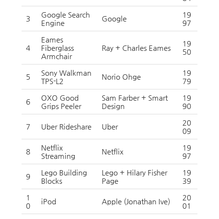
Google Search
19
3
Google
Engine
97
Eames
19
4
Fiberglass
Ray + Charles Eames
50
Armchair
Sony Walkman
19
5
Norio Ohge
TPS-L2
79
OXO Good
Sam Farber + Smart
19
6
Grips Peeler
Design
90
20
7
Uber Rideshare
Uber
09
Netflix
19
8
Netflix
Streaming
97
Lego Building
Lego + Hilary Fisher
19
9
Blocks
Page
39
1
20
iPod
Apple (Jonathan Ive)
0
01