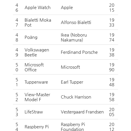
4
20
Apple Watch
Apple
6
15
4
Bialetti Moka
19
Alfonso Bialetti
7
Pot
33
4
Ikea (Noboru
19
Poäng
8
Nakamura)
74
4
Volkswagen
19
Ferdinand Porsche
9
Beetle
38
5
Microsoft
19
Microsoft
0
Office
90
5
19
Tupperware
Earl Tupper
1
48
5
View-Master
19
Chuck Harrison
2
Model F
58
5
20
LifeStraw
Vestergaard Frandsen
3
05
5
Raspberry Pi
20
Raspberry Pi
4
Foundation
12