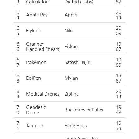
3
Calculator
Dietrich Lubs)
87
6
20
Apple Pay
Apple
4
14
6
20
Flyknit
Nike
5
08
6
Orange-
19
Fiskars
6
Handled Shears
67
6
19
Pokémon
Satoshi Tajiri
7
89
6
19
EpiPen
Mylan
8
87
6
20
Medical Drones
Zipline
9
14
7
Geodesic
19
Buckminster Fuller
0
Dome
48
7
19
Tampon
Earle Haas
1
33
Linda Avey, Paul