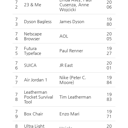
7
20
23 & Me
Cusenza, Anne
2
06
Wojcicki
7
19
Dyson Bagless
James Dyson
3
80
7
Netscape
20
AOL
4
Browser
05
7
Futura
19
Paul Renner
5
Typeface
27
7
20
SUICA
JR East
6
01
7
Nike (Peter C.
19
Air Jordan 1
7
Moore)
84
Leatherman
7
19
Pocket Survival
Tim Leatherman
8
83
Tool
7
19
Box Chair
Enzo Mari
9
71
8
Ultra Light
20