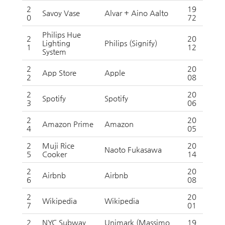
2
19
Savoy Vase
Alvar + Aino Aalto
0
72
Philips Hue
2
20
Lighting
Philips (Signify)
1
12
System
2
20
App Store
Apple
2
08
2
20
Spotify
Spotify
3
06
2
20
Amazon Prime
Amazon
4
05
2
Muji Rice
20
Naoto Fukasawa
5
Cooker
14
2
20
Airbnb
Airbnb
6
08
2
20
Wikipedia
Wikipedia
7
01
2
NYC Subway
Unimark (Massimo
19