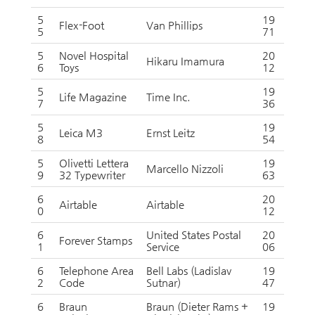
5
19
Flex-Foot
Van Phillips
5
71
5
Novel Hospital
20
Hikaru Imamura
6
Toys
12
5
19
Life Magazine
Time Inc.
7
36
5
19
Leica M3
Ernst Leitz
8
54
5
Olivetti Lettera
19
Marcello Nizzoli
9
32 Typewriter
63
6
20
Airtable
Airtable
0
12
6
United States Postal
20
Forever Stamps
1
Service
06
6
Telephone Area
Bell Labs (Ladislav
19
2
Code
Sutnar)
47
6
Braun
Braun (Dieter Rams +
19