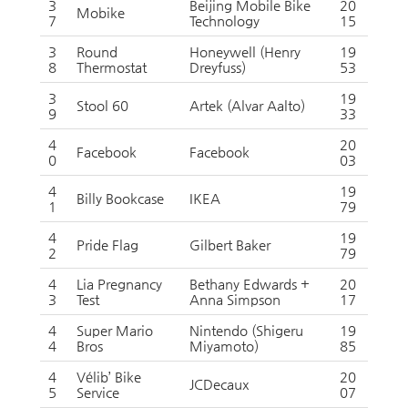
3
Beijing Mobile Bike
20
Mobike
7
Technology
15
3
Round
Honeywell (Henry
19
8
Thermostat
Dreyfuss)
53
3
19
Stool 60
Artek (Alvar Aalto)
9
33
4
20
Facebook
Facebook
0
03
4
19
Billy Bookcase
IKEA
1
79
4
19
Pride Flag
Gilbert Baker
2
79
4
Lia Pregnancy
Bethany Edwards +
20
3
Test
Anna Simpson
17
4
Super Mario
Nintendo (Shigeru
19
4
Bros
Miyamoto)
85
4
Vélib’ Bike
20
JCDecaux
5
Service
07