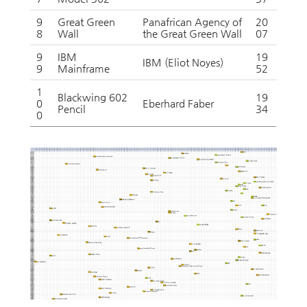
9
Great Green
Panafrican Agency of
20
8
Wall
the Great Green Wall
07
9
IBM
19
IBM (Eliot Noyes)
9
Mainframe
52
1
Blackwing 602
19
0
Eberhard Faber
Pencil
34
0