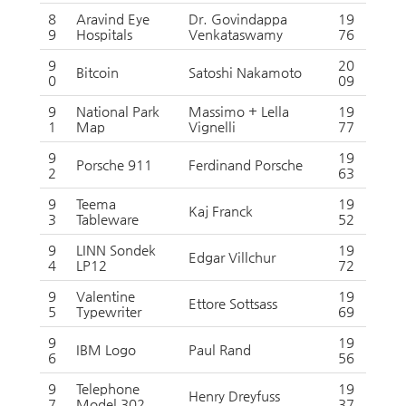
8
Aravind Eye
Dr. Govindappa
19
9
Hospitals
Venkataswamy
76
9
20
Bitcoin
Satoshi Nakamoto
0
09
9
National Park
Massimo + Lella
19
1
Map
Vignelli
77
9
19
Porsche 911
Ferdinand Porsche
2
63
9
Teema
19
Kaj Franck
3
Tableware
52
9
LINN Sondek
19
Edgar Villchur
4
LP12
72
9
Valentine
19
Ettore Sottsass
5
Typewriter
69
9
19
IBM Logo
Paul Rand
6
56
9
Telephone
19
Henry Dreyfuss
7
Model 302
37