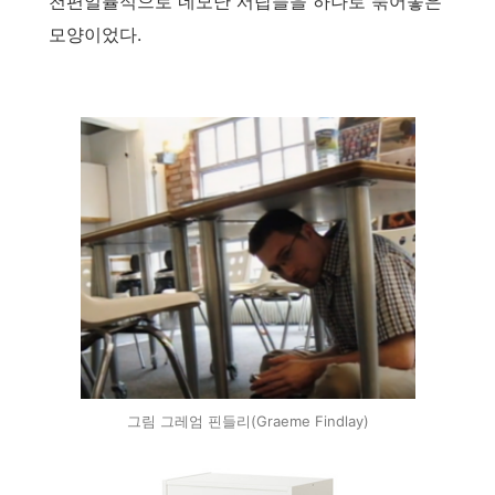
천편일률적으로 네모난 서랍들을 하나로 묶어놓은
모양이었다.
그림 그레엄 핀들리(Graeme Findlay)