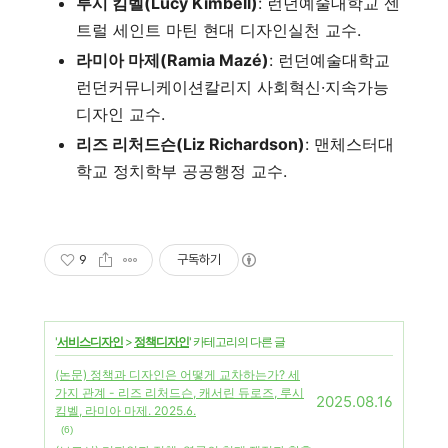
루시 킴벨(Lucy Kimbell)
: 런던예술대학교 센
트럴 세인트 마틴 현대 디자인실천 교수.
라미아 마제(Ramia Mazé)
: 런던예술대학교
런던커뮤니케이션칼리지 사회혁신·지속가능
디자인 교수.
리즈 리처드슨(Liz Richardson)
: 맨체스터대
학교 정치학부 공공행정 교수.
9
구독하기
'
서비스디자인
>
정책디자인
' 카테고리의 다른 글
(논문) 정책과 디자인은 어떻게 교차하는가? 세
가지 관계 - 리즈 리처드슨, 캐서린 듀로즈, 루시
2025.08.16
킴벨, 라미아 마제. 2025.6.
(6)