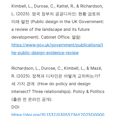
Kimbell, L., Durose, C., Kattel, R., & Richardson,
L. (2025). 영국 정부의 공공디자인: 현황 검토와
미래 발전 (Public design in the UK Government:
a review of the landscape and its future
development). Cabinet Office. 열람:
https://www.gov.uk/government/publications/t
he-public-design-evidence-review
Richardson, L., Durose, C., Kimbell, L., & Mazé,
R. (2025). 정책과 디자인은 어떻게 교차하는가?
세 가지 관계 (How do policy and design
intersect? Three relationships). Policy & Politics
(출판 전 온라인 공개).
DOI:
https://doi.org/10.1332/03055736Y2025D0000