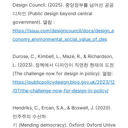
Design Council. (2025). 중앙정부를 넘어선 공공
디자인 (Public design beyond central
government). 열람 :
https://issuu.com/designcouncil/docs/design_e
conomy_environmental_social_value_of_des
Durose, C., Kimbell, L., Mazé, R., & Richardson,
L. (2023). 정책에서 디자인이 직면한 현재의 도전
(The challenge now for design in policy). 열람:
https://publicpolicydesign.blog.gov.uk/2023/12
/07/the-challenge-now-for-design-in-policy/
Hendriks, C., Ercan, S.A., & Boswell, J. (2020).
민주주의 수선하
기 (Mending democracy). Oxford: Oxford Unive