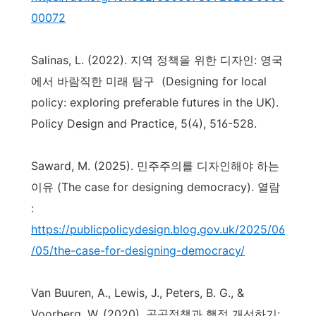
00072
Salinas, L. (2022). 지역 정책을 위한 디자인: 영국
에서 바람직한 미래 탐구 (Designing for local
policy: exploring preferable futures in the UK).
Policy Design and Practice, 5(4), 516-528.
Saward, M. (2025). 민주주의를 디자인해야 하는
이유 (The case for designing democracy). 열람
:
https://publicpolicydesign.blog.gov.uk/2025/06
/05/the-case-for-designing-democracy/
Van Buuren, A., Lewis, J., Peters, B. G., &
Voorberg, W. (2020). 공공정책과 행정 개선하기: