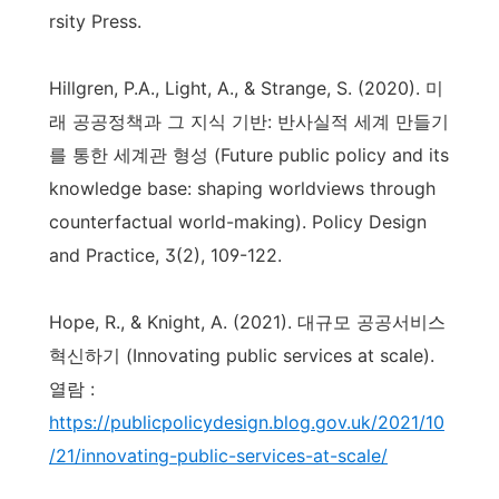
rsity Press.
Hillgren, P.A., Light, A., & Strange, S. (2020). 미
래 공공정책과 그 지식 기반: 반사실적 세계 만들기
를 통한 세계관 형성 (Future public policy and its
knowledge base: shaping worldviews through
counterfactual world-making). Policy Design
and Practice, 3(2), 109-122.
Hope, R., & Knight, A. (2021). 대규모 공공서비스
혁신하기 (Innovating public services at scale).
열람 :
https://publicpolicydesign.blog.gov.uk/2021/10
/21/innovating-public-services-at-scale/