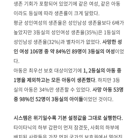
생존 기회가 포함되어 있었기에 같은 여성, 같은 아동
이라도 등실에 따라 생존률이 크게 달랐다.
평균 성인여성의 생존율은 성인남성 생존율보다 6배가
높았지만 3등실의 성인여성 생존율(35%)은 1등실의
성인남성 생존율(32%)과 별차이가 없었다.
사망한 성
인 여성 106명 중 약 84%인 89명이 3등실의 여성
이었
다.
아동은 최우선 보호 대상이었기에
1, 2등실의 아동 중
1명을 제외하고는 모든 아동이 생존했다
. 하지만 3등
실의 아동은 34%만 생존할 수 있었다.
사망 아동 53명
중
98%
인 52명이 3등실의 아이들
이었던 것이다.
시스템은 위기일수록 기본 설정값을 그대로 실행한다.
타이타닉의 하부 갑판이 먼저 잠겼듯, 사회의 하부에
배치된 사람들은 가장 먼저 국가의 보호권에서 멀어진