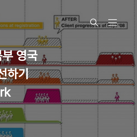
메
뉴
북부 영국
개선하기
rk