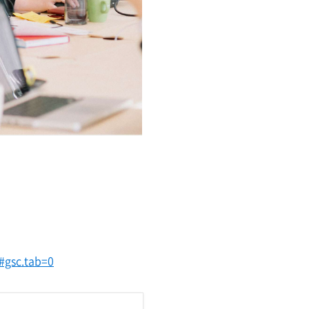
4#gsc.tab=0