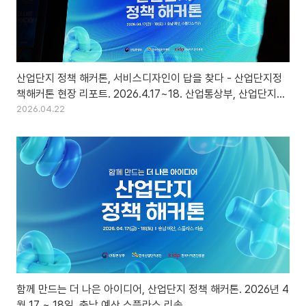
산업단지 정책 해커톤, 서비스디자인이 답을 찾다 - 산업단지정
책해커톤 현장 리포트. 2026.4.17~18. 산업통상부, 산업단지공
단, 한국디자인진흥원
2026.04.22
함께 만드는 더 나은 아이디어, 산업단지 정책 해커톤. 2026년 4
월 17 ~ 18일. 충남 예산 스플라스 리솜