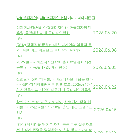
'
서비스디자인
>
서비스디자인 소식
' 카테고리의 다른 글
디자인사전(서비스·경험디자인) - 한국디자인진
2026.06.20
흥원, 홍익대학교, 한국디자인학회
(0)
(영상) 정책결정 문화에 대한 디자인의 역동적 효
2026.06.08
과 - 데이비드 마르턴스. UK Gov Design
(1)
2026 한국서비스디자인학회 춘계학술대회 사전
2026.06.05
등록 안내(~6월 17일. 마감 연장)
(0)
산업단지 정책 해커톤, 서비스디자인이 답을 찾다
- 산업단지정책해커톤 현장 리포트. 2026.4.17~1
2026.04.22
8. 산업통상부, 산업단지공단, 한국디자인진흥원
(2)
함께 만드는 더 나은 아이디어, 산업단지 정책 해
커톤. 2026년 4월 17 ~ 18일. 충남 예산 스플라스
2026.04.15
리솜
(0)
(영상) 책임감을 위한 디자인: 공공 부문 실무자로
서 우리가 권력을 탐색하는 이유와 방법 - 아미라
2026.04.12