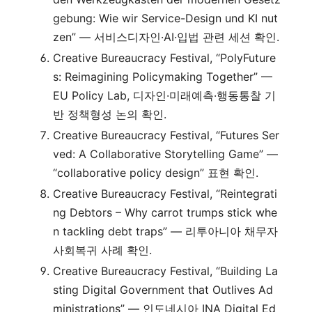
gebung: Wie wir Service-Design und KI nut
zen” — 서비스디자인·AI·입법 관련 세션 확인.
Creative Bureaucracy Festival, “PolyFuture
s: Reimagining Policymaking Together” —
EU Policy Lab, 디자인·미래예측·행동통찰 기
반 정책형성 논의 확인.
Creative Bureaucracy Festival, “Futures Ser
ved: A Collaborative Storytelling Game” —
“collaborative policy design” 표현 확인.
Creative Bureaucracy Festival, “Reintegrati
ng Debtors – Why carrot trumps stick whe
n tackling debt traps” — 리투아니아 채무자
사회복귀 사례 확인.
Creative Bureaucracy Festival, “Building La
sting Digital Government that Outlives Ad
ministrations” — 인도네시아 INA Digital Ed