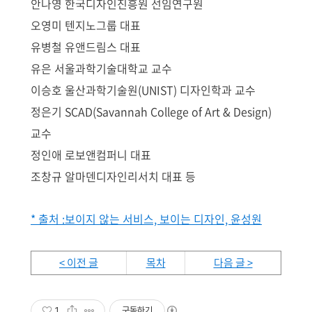
안나영 한국디자인진흥원 선임연구원
오영미 텐지노그룹 대표
유병철 유앤드림스 대표
유은 서울과학기술대학교 교수
이승호 울산과학기술원(UNIST) 디자인학과 교수
정은기 SCAD(Savannah College of Art & Design)
교수
정인애 로보앤컴퍼니 대표
조창규 알마덴디자인리서치 대표 등
* 출처 :
보이지 않는 서비스, 보이는 디자인, 윤성원
< 이전 글
목차
다음 글 >
1
구독하기