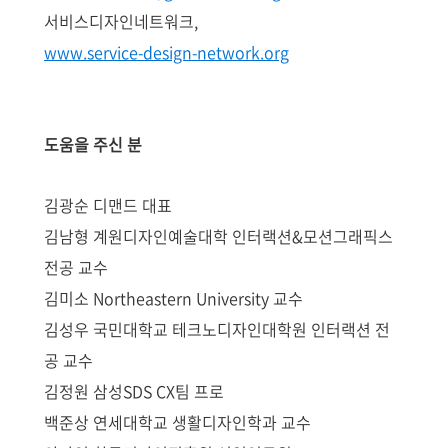
서비스디자인네트워크,
www.service-design-network.org
도움을 주신 분
김광순 디맨드 대표
김남형 계원디자인예술대학 인터랙션&모션그래픽스
전공 교수
김미소 Northeastern University 교수
김성우 국민대학교 테크노디자인대학원 인터랙션 전
공 교수
김정원 삼성SDS CX팀 프로
백준상 연세대학교 생활디자인학과 교수