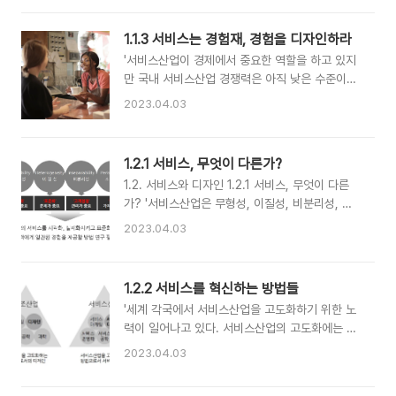
상태로, 외국 기업들이 국내 시장을 빼앗아갈 우려
사회혁신 방법으로 주목받고 있는, 사회문제를 해
가 있다. 이에 대비해 국내 디자인기업들은 서비스
결하는 공공서비스디자인을 설명합니다. 이 글이
1.1.3 서비스는 경험재, 경험을 디자인하라
디자인에 주목하고 역량을 키워야 한다.' ------ *
서비스디자인을 더 쉽게 이해하는 데 도움이 되길
'서비스산업이 경제에서 중요한 역할을 하고 있지
사진 출처 : http://www.usa.philips.com/c-
바랍니다. 내용에 오류가 있다면 design@n..
만 국내 서비스산업 경쟁력은 아직 낮은 수준이다.
p/729935548/hue-lightstrips 전구 제조업을
경험을 팔고 사는 산업이기 때문에 서비스의 본질
예로 살펴보자면, 전통적으로 제품으로의 전구의
2023.04.03
을 이해하고 새롭고 좋은 경험을 만들 수 있는 방
경쟁력은 ‘얼마나 밝은가, 얼마나 오래가는가, 얼
법을 탐구해야 한다. 이를 위해 더 많은 서비스
마나 싸게 팔 수 있는가’였다. 우리나라 전구 제조
R&D 투자와 서비스산업의 고부가가치화가 필요
업체들이 밝고 오래가는 전구 개발에 집중할 때 필
1.2.1 서비스, 무엇이 다른가?
하다.' -------- ‘산업혁명 이후 많은 사람이 농업
립스는 20년 전부터 사람에게 빛이 어떤 경험..
1.2. 서비스와 디자인 1.2.1 서비스, 무엇이 다른
을 떠나 제조업에 종사하기 시작하자 적지 않은 사
가? '서비스산업은 무형성, 이질성, 비분리성, 소
람들이 우려하기 시작하였다. 제조업이란 농업이
멸성의 특징을 갖는데, 그 특징들로 인해 구체성이
나 광업의 생산품을 재료로 가공할 뿐 본질적 가치
2023.04.03
떨어지고, 서비스 제공자마다 품질이 달라지며, 대
를 만들어내지 못하기 때문에 많은 사람이 제조업
충 실행되는 경향이 있다. 이에 서비스 경험을 구
에 매달린다면 근원적 가치인 농업생산이 줄어 경
체적으로 시각화, 실제화하고 표준화하여 서비스
제적 문제가 발생한다는 논리였다. 그러나 실제로
1.2.2 서비스를 혁신하는 방법들
의 경험 가치를 높일 체계적인 방법론을 갖추는 것
는 일차산업에 매이지 않고 제조업을 발전시킨 나
'세계 각국에서 서비스산업을 고도화하기 위한 노
이 필요하다. 디자인은 서비스산업의 경쟁력을 강
라들이 19세기의 강국이 되었다.’* * ‘..
력이 일어나고 있다. 서비스산업의 고도화에는 수
화할 유력한 방안이다.' ------- 서비스산업의 본
요자의 요구를 이해하고 차별적 경험을 제공하는
질을 따져보면 서비스혁신 방법으로 디자인에 주
2023.04.03
능력이 필요하며 서비스산업 고도화를 위한 방법
목해야 할 이유가 더 분명해진다. 제조산업과 비교
으로써 사용자경험디자인, 서비스디자인의 중요성
할 때 서비스산업은 형체가 없는 무형성