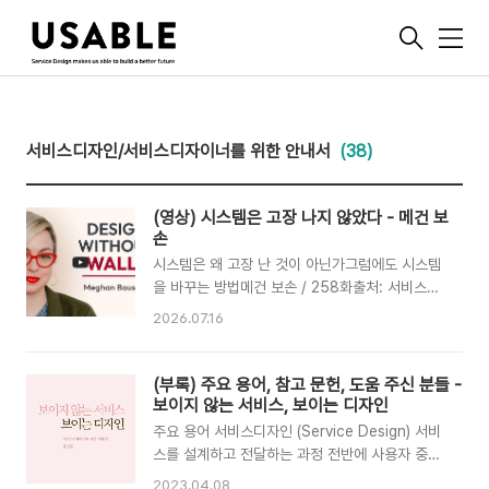
메
뉴
서비스디자인/서비스디자이너를 위한 안내서
(38)
(영상) 시스템은 고장 나지 않았다 - 메건 보
손
시스템은 왜 고장 난 것이 아닌가그럼에도 시스템
을 바꾸는 방법메건 보손 / 258화출처: 서비스디
자인 쇼(Service Design Show)영상 :
2026.07.16
https://youtu.be/QI2ek-V9IEo?
si=bfMod9Bh7gw77lNj 챗GPT로 번역했습니
다. 생략, 오역이 있을 수 있으니 원본 영상을 봐주
(부록) 주요 용어, 참고 문헌, 도움 주신 분들 -
세요.(유튜브 소개글)서비스디자인 선구자들과의
보이지 않는 서비스, 보이는 디자인
인터뷰디자인이 제한적인 믿음과 끝없이 쌓이는
주요 용어 서비스디자인 (Service Design) 서비
지원 요청 티켓 속에 갇혀 있다는 느낌에 지쳤습니
스를 설계하고 전달하는 과정 전반에 사용자 중심
까?이번 에피소드에서는 현재 상태에서 벗어나 사
의 리서치가 강화된 디자인 방법을 적용하여 사용
2023.04.08