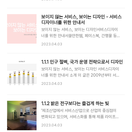
람들의 삶을 실제로 변화시키는 의미 있는 시스템
자의 경험을 향상하는 분야로서 제조에 서비스를
차원의 과제에 도전하는 방법을 살펴봅니다.하루
접목하거나 신 서비스 모델을 개발하여 새로운 부
종일 지원 요청 티켓만 처리하기 위해 서비스디자
가가치를 창출한다.공공서비스디자인 (Public
보이지 않는 서비스, 보이는 디자인 - 서비스
인 분야에 들어온 사람은 없을 것입니다. 여러분은
Service Design) 공공영역에 서비스디자인을 적
디자이너를 위한 안내서
긍정적인 영향을 만들기..
용함으로써 공공서비스를 수요자 중심으로 혁신하
보이지 않는 서비스, 보이는 디자인서비스디자이
는 것을 의미한다. 공공정책 및 공공서비스를 구상
너를 위한 안내서쓸만한웹, 페이스북, 간행물 등
해서 전달하는 과정 전반에 디자인적 사고를 적용
다양한 포맷으로 적던 글을 종합한 '보이지 않는
2023.04.03
함으로써 수요자의 욕구를 포착하고 행동변화를
서비스, 보이는 디자인' PDF. 을 웹페이지로 만들
효과적으로 유도하여 정책목표를 달성할 수 있게
고 목차에 링크했습니다.소개이 글은 2009년부
한다.퍼소나 (Persona) 고객(대체로 핵심 고객
터 서비스디자인을 소개하기 위해 모아 왔던 자료
1.1.1 인구 절벽, 국가 운영 전략으로서 디자인
그룹을 대표하는)을 구체적 실체가 있는 특정인으
와 네이버카페 ‘쓸만한웹’에 썼던 글 중 관련 내용
보이지 않는 서비스, 보이는 디자인 서비스디자이
로 의인화하는 것을 말한다. 평균화..
을 모아 쉽게 이해할 수 있도록 정리한 것입니다.
너를 위한 안내서 소개 이 글은 2009년부터 서비
국내외 다양한 사례를 통해 서비스디자인 동향을
스디자인을 소개하기 위해 모아 왔던 자료와 네이
2023.04.03
소개하고 향후 변화 방향을 전망해 볼 수 있도록
버카페 ‘쓸만한웹’에 썼던 글 중 관련 내용을 모아
구성하였습니다. 1장에서는 서비스디자인이 주목
쉽게 이해할 수 있도록 정리한 것입니다. 국내외
받는 배경과 필요성에 대해, 2장에서는 서비스디
다양한 사례를 통해 서비스디자인 동향을 소개하
1.1.2 밝은 전구보다는 즐겁게 하는 빛
자인이 어떤 역할을 하는지를, 3장에서는 서비스
고 향후 변화 방향을 전망해 볼 수 있도록 구성하
디자인이 어떤 절차와 방법으로 실행되는지를, 4
'제조산업에서 서비스산업으로 산업의 중심점이
였습니다. 1장에서는 서비스디자인이 주목받는 배
장에서는 사회문제를 해결하는 공공서비스디자인
변화되고 있으며, 서비스화를 통해 제품 라이프사
경과 필요성에 대해, 2장에서는 서비스디자인이
을 ..
이클 전 과정을 통제할 수 있는 기회가 생기고 있
어떤 역할을 하는지를, 3장에서는 서비스디자인이
2023.04.03
다. 하지만 현재 국내 서비스산업은 경쟁력이 낮은
어떤 절차와 방법으로 실행되는지를, 4장에서는