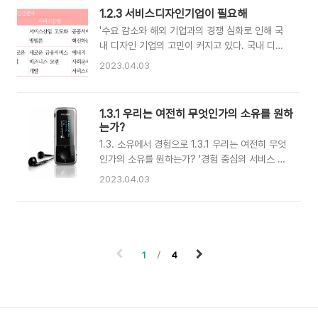
은 더욱 부각될 전망이다.'-------많은 세계 주요
(intangibility), 표준화와 규격화가 힘든 이질성
1.2.3 서비스디자인기업이 필요해
국들과 우리나라에서 서비스산업은 주도적 산업이
(heterogeneity), 생산과 구매, 소비가 동시에
'수요 감소와 해외 기업과의 경쟁 심화로 인해 국
되었다. 하지만 우리나라의 서비스산업 경쟁력은
일어나는 비분리성(..
내 디자인 기업의 고민이 커지고 있다. 국내 디자
OECD 국가 중 최저 수준이라는 평가를 받고 있
인 기업이 경쟁력을 유지하기 위해서는 서비스디
어 서비스산업 고도화는 국가적 과제가 되었고 해
2023.04.03
자인을 연구하고 이를 서비스 산업의 전략적 자원
결방안을 찾기 위한 고민도 커지고 있다. 산업혁명
으로 활용하는 데 집중해야 한다. 글로벌 경쟁과
이래 제조산업 고도화에 중요한 역할을 해 왔던 학
자유무역 확대에 맞서 서비스디자인 산업이 적응
문 중 경영, 마케팅, 공학, 과학, 디자인에 관해 생
1.3.1 우리는 여전히 무엇인가의 소유를 원하
하고 성장하기 위해서는 전문 역량을 갖춘 서비스
각해 보자. 언급한 학문들은 나름의 방식으로 제조
는가?
디자인 기업의 등장이 반드시 필요하다.' -------
산업의 공급자들이 더 빠르고 싸게 제품과 ..
1.3. 소유에서 경험으로 1.3.1 우리는 여전히 무엇
서비스디자인은 새로운 서비스를 만들고 서비스의
인가의 소유를 원하는가? '경험 중심의 서비스 산
전달체계를 개선하는 등 서비스를 인간 중심으로
업으로 변화 발전할수록 사용자의 욕구에 초점을
혁신하는 중요한 역할을 할 수 있다. 서비스디자인
2023.04.03
맞추어야 한다. 공급자들은 사용자가 갖는 욕구를
이 활용될 수 있는 시장은 크게는 민간과 공공으로
어떤 대상물 또는 서비스로 실현할지 고민해 사용
구분할 수 있으며 민간 부문은 제조산업과 서비스
자의 정서와 심리적 만족을 주는 서비스 경험을 제
산업으로 크게 나눌 수 있다. 서비스디자인이 활용
공해야 한다. 사용자는 제품이 아닌 경험을 구매하
되고 있는 수요시장의 특성을 중심으로 서비스..
고 있다.' ---------- * 사진 출처 :
1
4
http://www.philips.co.kr/c-
p/SA1MXX04K_97/gogear-mix-4gb MP3플
레이어는 어디서든 음악을 들을 수 있게 하는 서비
스를 실현하는 휴대기기로서 한때 사람들의 이용