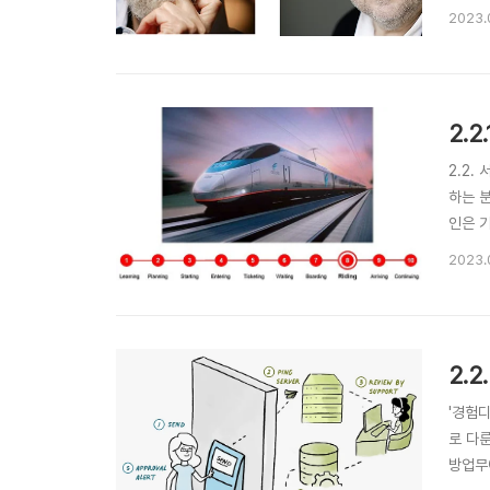
Erl
2023.
의 개념
2.
2.2
하는 
인은 기
적 역량
2023.
를 디
2.
'경험
로 다
방업무