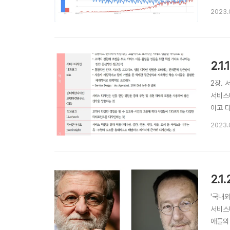
다는 점
2023.
인 힐
2.
2장. 
서비스
이고 
를 알아
2023.
‘디자인싱
2.
'국내
서비스
애플의