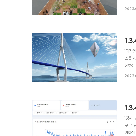
심으로
2023.
따라 
가..
1.
'디자
델을 
험하는 
문이 
2023.
행선인
하는 사
1.
'경제
로 주
변화된