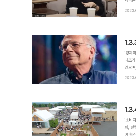
핵심은 
도도 
2023.
까? 가
1.
'경제
니즈가
있으며
이동하
2023.
니얼 카
1.
'소비
회, 
여 혁신