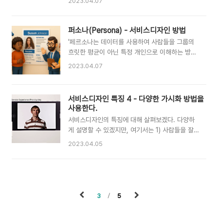
2023.04.07
악하여 시각화하는 방법이다. 고객여정맵이 서비
개선이 필요한 부분(pain point)을 찾는 데 사용
스를 시간의 기준으로 나열, 통합(사용 전-중-후)
한다. 서비스를 이용하는 고객 경험의 과정을 시간
해 가시화하는 방법이라고 할 때 이해관계자맵은
순으로 배열, 단계로 구분하고, 각 단계마다 감정
퍼소나(Persona) - 서비스디자인 방법
서비스를 공간의 측면에서 나열하고 다양한 이해
의 고저를 표기하여 그래프로 시각화하여 서비스
'페르소나는 데이터를 사용하여 사람들을 그룹의
관계자(고객과 서비스 제공자, 또는 관련된 다른
를 전체적 맥락에서, 고객 중심으로 살펴볼 수 있
흐릿한 평균이 아닌 특정 개인으로 이해하는 방법
사람들)를 ..
게 한다.'----- 연말 국민디자인단(현 국민정책디
이다. 이해관계자를 설득하고 의사 결정을 내리는
2023.04.07
자인단) 성과공유대회에서는 한 해 동안 전국적으
데 사용할 수 있다.'------세계의 많은 기업과 학
로 시행되었던 최우수 과제를 뽑아 시상한다. 디자
교에서 다양한 방법론들이 연구되고 사용되고 있
이너처럼 능숙하게 디자인 전문용어를 사용하며
다. 방법론을 이해하고 잘 따라 하는 것만으로 서
서비스디자인 특징 4 - 다양한 가시화 방법을
경과를 발표하여, 현장에서는 누가 공무원이고 누
비스디자인을 잘한다고 할 수 없을 것이다. 실제
사용한다.
가 디자이너인지 구분이 어려울 정도다. 여기서 한
프로젝트에서는 정해진 일정한 절차와 방법과는
팀도 예외 없이 고객의 애로사항을 찾는..
서비스디자인의 특징에 대해 살펴보겠다. 다양하
다르게 프로젝트 특성에 맞게 다양한 방법을 개발
게 설명할 수 있겠지만, 여기서는 1) 사람들을 잘
하는 등 말 그대로 교과서대로 따라 하지 않는 경
관찰한다. 2) 통합적 관점으로 접근한다. 3) 빠르
우가 많다. 그렇다고 해도 방법을 알면서 응용, 변
2023.04.05
게, 실행하면서 개선한다. 4) 다양한 가시화 방법
형하는 것과 규칙 자체를 모르는 것은 큰 차이가
을 사용한다. 이 네 가지로 설명하고자 한다. 4) 다
있을 것이다. 여기서는 주요 방법의 개념과 활용
양한 가시화 방법을 사용한다. '서비스디자인은 역
목적을 소개한다. 3.2.1 퍼소나(Persona) 뜨거운
할극, 즉흥연출, 스토리보드, 만화책 등 다양한 시
에스프레소를 즐기는 사람이 있는..
각화 방법을 사용해 보이지 않는 서비스를 가시화
3
5
하고 고객 경험을 개선한다. 다양한 가시화 방법을
사용하여 서비스디자이너는 빠르고 효과적으로 수