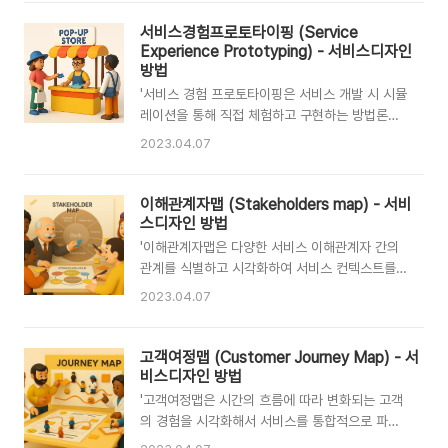
스의 모든 요소와 관계를 조직 내외부 이해관계자
법입니다. 위 설명으로 보자면 ‘고객 경험
들과 효과적으로 커뮤니케이션하며 개선할 수 있
서비스경험프로토타이핑 (Service
(Customer Experience)’ 계층에 해당합니다.
다. 고객 행동을 시간/단계에 따라 나열하고, 사용
Experience Prototyping) - 서비스디자인
그러나 이 강연에서 마크 폰..
자와 공급자의 상호작용 매개체를 정의하며, 전방
방법
업무, 후방 업무, 지원 프로세스를 정리해 나가는
'서비스 경험 프로토타이핑은 서비스 개발 시 시뮬
식으로 완성한다.'-----서비스 청사진 또는 서비스
레이션을 통해 직접 체험하고 구현하는 방법론이
블루프린트는 쇼스택(G.L. Shostack)이 1984
다. 이를 통해 사용자와 이해관계자들의 역할을 연
2023.04.07
년 하버드 비즈니스 리뷰에서 처음 제안한 것으로
기하며, 서비스의 흐름과 사용자 경험을 이해하고
‘서비스 사이클에서 고객의 경험을 여러 서비스 제
개선할 수 있다.'-----‘프로토타입을 개발하는 것
공자가 제공하는 조치들과 연관을 지어 작성한 흐
이 반드시 복잡하고 돈이 많이 드는 것은 아니다.
이해관계자맵 (Stakeholders map) - 서비
름도’이다. 이것은 고객과 관련..
눈 수술에 사용할 새로운 기기를 개발하려는 의사
스디자인 방법
들과 함께 의료 프로젝트를 진행한 적이 있다. 의
'이해관계자맵은 다양한 서비스 이해관계자 간의
사들이 수술용 기구의 이상적인 형태 특성에 관해
관계를 식별하고 시각화하여 서비스 컨텍스트를
설명하자, 디자이너 중 누군가가 화이트보드용 마
보다 폭넓게 이해할 수 있게 해주는 방법이다. 이
2023.04.07
커와 필름통, 빨래집게를 집어 들고선 테이프를 이
해관계자맵은 상충되는 역할을 분석하고 상호 관
용해 세 개의 물체를 하나로 묶었다. 그 디자이너
계를 이해하며 여러 이해관계자 관계를 조정하는
는 “이런 모양을 말씀하시는 건가요?”라고 물었
데 유용하다. 이해관계자맵을 만들려면 포괄적인
고객여정맵 (Customer Journey Map) - 서
다. 디자이너가 아주 간단하게 원형을 만들어 보이
이해관계자 목록을 작성하고, 이해관계자의 관심
비스디자인 방법
자 의사들은 비로소 그 기기가 어떤 모양..
사와 동기를 파악하고, 직관적인 방식으로 관계를
'고객여정맵은 시간의 흐름에 따라 변화되는 고객
시각화해야 한다.'------이해관계자맵은 서비스
의 경험을 시각화해서 서비스를 통합적으로 파악
이해관계자를 정의하고 그들 간의 연결 관계를 파
할 수 있게 하는 서비스디자인의 대표적 방법으로