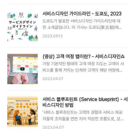
배경당시 디자인카운슬은 디자인 관리의 중요성을
데이트 된 버전은 '디자인씽킹 가이드북 : IDEO의
강조하고 있었지만, 표준화된 디자인 프로세스가
인간 중심 디자인'이다)이다.'디자인씽킹 가이드
서비스디자인 가이드라인 - 도쿄도, 2023
없었다. 이를 해결하기 위해 Richard
북'는 IDEO.org가 집필하고 디자인한 가이드북으
Eisermann 디렉터가 팀에게 "디자인 프로세스를
도쿄도가 발표한 서비스디자인 가이드라인에 대
로, 디자인씽킹의 핵심 원칙과 방법론을 깊이 있게
어떻게 설명해야 할까?"라는 질문을 던졌다. ..
한 소개글입니다. 이 기사는 도쿄도(東京都)에서
다룬다. 이 책은 사회 문제 - 빈곤, 양성 평등, 지
진행하는 '서비스디자인'에 대한 전략과 실행 방안
속 가능성 등 - 을 해결하는 데 디자인씽킹을 어떻
2023.09.13
을 다루고 있습니다. 목표: 도쿄도는 사용자 중심
게 적용할 수 있는지에 대한 실질적인 실행 방법을
의 고품질 서비스를 제공하기 위해 '서비스디자
제시한다. 2011년 IDEO가 출시한 '인간 중심 디
인'을 강조하고 있습니다.가이드라인: 2023년 3
자인툴킷'이 보완 및 발전된 책으로써 초기 버전부
(영상) 고객 여정 맵이란? - 서비스디자인쇼
월에 '서비스디자인 가이드라인'을 발표하여, 이를
터 다양한 언어로 번역, 무료로 제공되고 있는 것
가장 기본적인 형태의 고객 여정 지도는 고객이 서
기반으로 다양한 디지털 서비스를 개발하고 있습
을 감안하면 현재..
비스를 통해 거치는 단계와 고객이 해당 여정에서
니다.도구: '도쿄도 서비스 캔버스'라는 도구를 사
느끼는 감정을 시각적으로 표현한 것이다. 이 영상
용하여, 서비스디자인을 체계적으로 접근합니다.
2023.09.07
에서는 고객 여정 맵이 무엇인지, 그리고 그것이
이는 '비즈니스 모델 캔버스'를 지방 정부에 맞게
어떻게 구성되어 있는지 설명한다. 또 대부분의 지
수정한 것입니다. 활용 방안:'알기 → 이해하
도에서 볼 수 있는 4가지 정보 레이어에 대해서도
기 → 활용하기'의 3단계로 구성되어 있습니다.
서비스 블루프린트 (Service blueprint) - 서
이야기한다. 고객 경험 계층, 프론트스테이지, 백
e-러닝과 워크샵을 통해 직원 교육을 진행합니다.
비스디자인 방법
스테이지 및 지원 시스템과 프로세스가 있는 계층.
지속성: 가이드라인은 유동적이며, 지속적으로 ..
'서비스 블루프린트는 고객의 경험과 서비스 제공
우리는 또한 고객 여정 지도가 무엇인지, 그리고
자들의 조치들을 연관 지어 작성한 흐름도로, 상호
그것이 어떻게 작동하는지를 연극에 비유해 설명
작용을 보여주며 전방 업무와 후방 업무를 '가시
한다. * 통상 고객여정맵은 특정 고객의 경험 단계
2023.04.07
선'으로 구분한다. 서비스 블루프린트를 통해 서비
를 따라, 그 고객이 느끼는 감정을 시각화하는 방